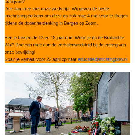
schrijven?
Doe dan mee met onze wedstrijd. Wij geven de beste
inschrijving de kans om deze op zaterdag 4 mei voor te dragen
tijdens de dodenherdenking in Bergen op Zoom.
Ben je tussen de 12 en 18 jaar oud. Woon je op de Brabantse
Wal? Doe dan mee aan de verhalenwedstrijd bij de viering van
onze bevrijding!
Stuur je verhaal voor 22 april op naar
educatie@stichtingbbw.nl