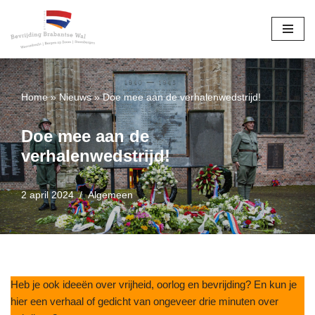
Ga
naar
de
inhoud
Home
»
Nieuws
»
Doe mee aan de verhalenwedstrijd!
Doe mee aan de
verhalenwedstrijd!
2 april 2024
Algemeen
Heb je ook ideeën over vrijheid, oorlog en bevrijding? En kun je
hier een verhaal of gedicht van ongeveer drie minuten over