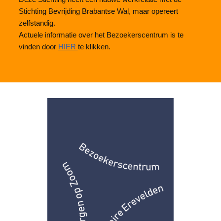
Stichting Bevrijding Brabantse Wal, maar opereert
zelfstandig.
Actuele informatie over het Bezoekerscentrum is te
vinden door
HIER
te klikken.