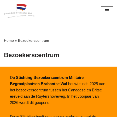
Ga
naar
de
inhoud
Home
»
Bezoekerscentrum
Bezoekerscentrum
De
Stichting Bezoekerscentrum Militaire
Begraafplaatsen Brabantse Wal
bouwt sinds 2025 aan
het bezoekerscentrum tussen het Canadese en Britse
ereveld aan de Ruytershoveweg. In het voorjaar van
2026 wordt dit geopend.
Deze Stichting heeft een nauwe werkrelatie met de