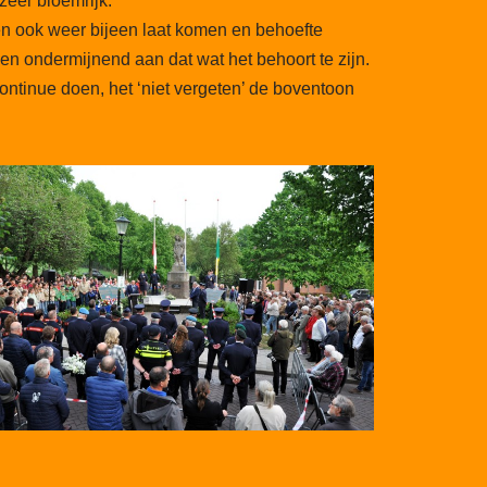
zeer bloemrijk.
en ook weer bijeen laat komen en behoefte
n ondermijnend aan dat wat het behoort te zijn.
n continue doen, het ‘niet vergeten’ de boventoon