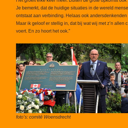
Het groeit elke keer meer. Buiten de grote opkomst ook 
Je bemerkt, dat de huidige situaties in de wereld mens
ontstaat aan verbinding. Helaas ook andersdenkenden e
Maar ik geloof er stellig in, dat bij wat wij met z’n alle
voert. En zo hoort het ook.”
foto’s: comité Woensdrecht