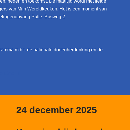
den, heden en toekomst. De maaltijd wordt met liefde
igers van Mijn Wereldkeuken. Het is een moment van
htelingenopvang Putte, Bosweg 2
gramma m.b.t. de nationale dodenherdenking en de
en5mei.nl
24 december 2025