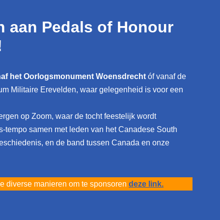
n aan Pedals of Honour
!
naf het Oorlogsmonument Woensdrecht
óf vanaf de
m Militaire Erevelden, waar gelegenheid is voor een
ergen op Zoom, waar de tocht feestelijk wordt
iets-tempo samen met leden van het Canadese South
 geschiedenis, en de band tussen Canada en onze
 de diverse manieren om te sponsoren
deze link.