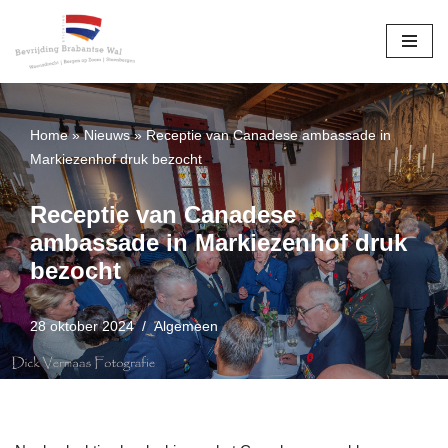
Ga
naar
de
inhoud
Home
»
Nieuws
»
Receptie van Canadese ambassade in
Markiezenhof druk bezocht
Receptie van Canadese
ambassade in Markiezenhof druk
bezocht
28 oktober 2024
Algemeen