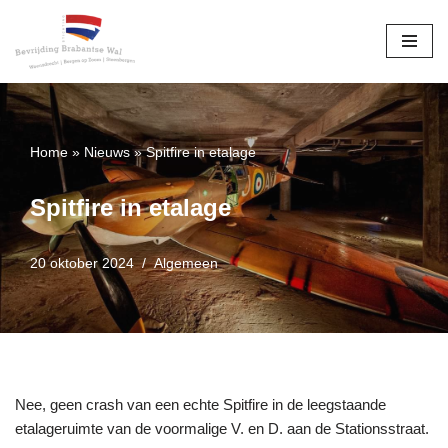
Ga
naar
de
inhoud
Home
»
Nieuws
»
Spitfire in etalage
Spitfire in etalage
20 oktober 2024
Algemeen
Nee, geen crash van een echte Spitfire in de leegstaande
etalageruimte van de voormalige V. en D. aan de Stationsstraat.